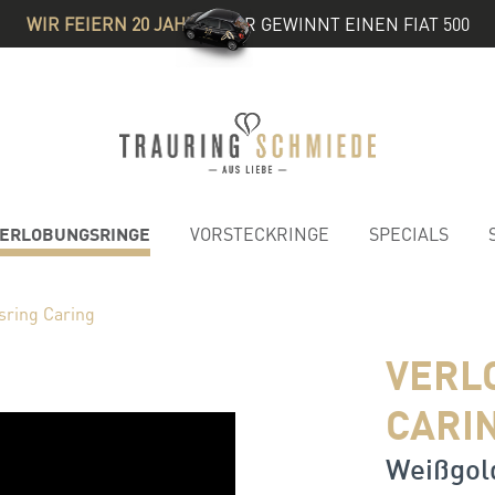
WIR FEIERN 20 JAHRE
& IHR GEWINNT EINEN FIAT 500
ERLOBUNGSRINGE
VORSTECKRINGE
SPECIALS
sring Caring
VERL
CARI
Weißgold 