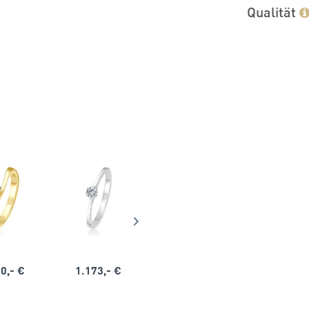
Qualität
0,- €
1.173,- €
1.164,- €
1.563,-