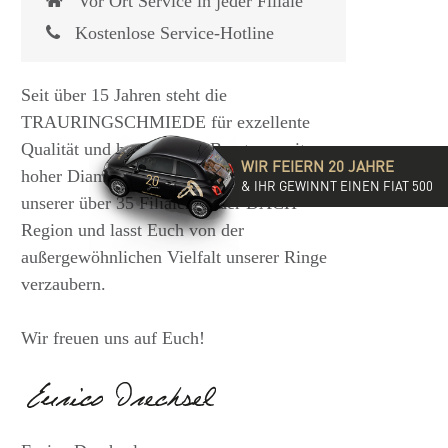
Vor Ort Service in jeder Filiale
Kostenlose Service-Hotline
Seit über 15 Jahren steht die
TRAURINGSCHMIEDE für exzellente
Qualität und hochwertige Beratung mit
WIR FEIERN 20 JAHRE
hoher Diamantkompetenz. Besucht eine
& IHR GEWINNT EINEN FIAT 500
unserer über 35 Filialen in der DACH-
Region und lasst Euch von der
außergewöhnlichen Vielfalt unserer Ringe
verzaubern.
Wir freuen uns auf Euch!