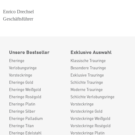
Enrico Drechsel
Geschäftsführer
Unsere Bestseller
Exklusive Auswahl
Eheringe
Klassische Trauringe
Verlobungsringe
Besondere Trauringe
Vorsteckringe
Exklusive Trauringe
Eheringe Gold
Schlichte Trauringe
Eheringe Weißgold
Moderne Trauringe
Eheringe Roségold
Schlichte Verlobungsringe
Eheringe Platin
Vorsteckringe
Eheringe Silber
Vorsteckringe Gold
Eheringe Palladium
Vorsteckringe Weißgold
Eheringe Titan
Vorsteckringe Roségold
Eheringe Edelstahl
Vorsteckringe Platin