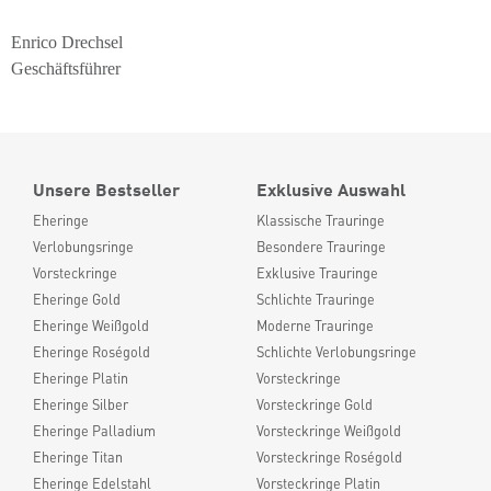
Enrico Drechsel
Geschäftsführer
Unsere Bestseller
Exklusive Auswahl
Eheringe
Klassische Trauringe
Verlobungsringe
Besondere Trauringe
Vorsteckringe
Exklusive Trauringe
Eheringe Gold
Schlichte Trauringe
Eheringe Weißgold
Moderne Trauringe
Eheringe Roségold
Schlichte Verlobungsringe
Eheringe Platin
Vorsteckringe
Eheringe Silber
Vorsteckringe Gold
Eheringe Palladium
Vorsteckringe Weißgold
Eheringe Titan
Vorsteckringe Roségold
Eheringe Edelstahl
Vorsteckringe Platin