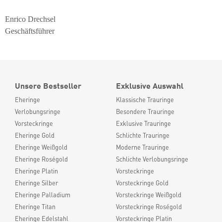
Enrico Drechsel
Geschäftsführer
Unsere Bestseller
Exklusive Auswahl
Eheringe
Klassische Trauringe
Verlobungsringe
Besondere Trauringe
Vorsteckringe
Exklusive Trauringe
Eheringe Gold
Schlichte Trauringe
Eheringe Weißgold
Moderne Trauringe
Eheringe Roségold
Schlichte Verlobungsringe
Eheringe Platin
Vorsteckringe
Eheringe Silber
Vorsteckringe Gold
Eheringe Palladium
Vorsteckringe Weißgold
Eheringe Titan
Vorsteckringe Roségold
Eheringe Edelstahl
Vorsteckringe Platin