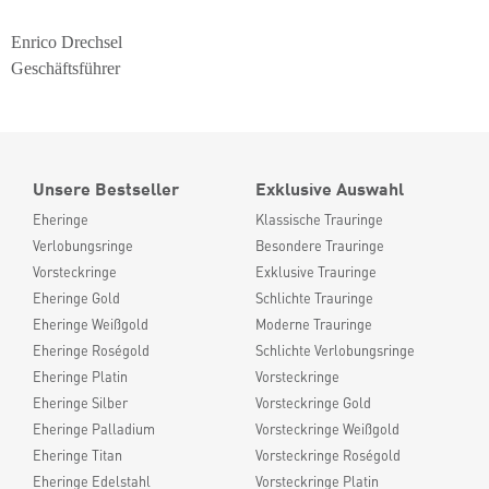
Enrico Drechsel
Geschäftsführer
Unsere Bestseller
Exklusive Auswahl
Eheringe
Klassische Trauringe
Verlobungsringe
Besondere Trauringe
Vorsteckringe
Exklusive Trauringe
Eheringe Gold
Schlichte Trauringe
Eheringe Weißgold
Moderne Trauringe
Eheringe Roségold
Schlichte Verlobungsringe
Eheringe Platin
Vorsteckringe
Eheringe Silber
Vorsteckringe Gold
Eheringe Palladium
Vorsteckringe Weißgold
Eheringe Titan
Vorsteckringe Roségold
Eheringe Edelstahl
Vorsteckringe Platin