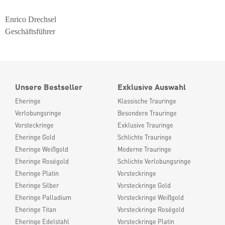
Enrico Drechsel
Geschäftsführer
Unsere Bestseller
Exklusive Auswahl
Eheringe
Klassische Trauringe
Verlobungsringe
Besondere Trauringe
Vorsteckringe
Exklusive Trauringe
Eheringe Gold
Schlichte Trauringe
Eheringe Weißgold
Moderne Trauringe
Eheringe Roségold
Schlichte Verlobungsringe
Eheringe Platin
Vorsteckringe
Eheringe Silber
Vorsteckringe Gold
Eheringe Palladium
Vorsteckringe Weißgold
Eheringe Titan
Vorsteckringe Roségold
Eheringe Edelstahl
Vorsteckringe Platin