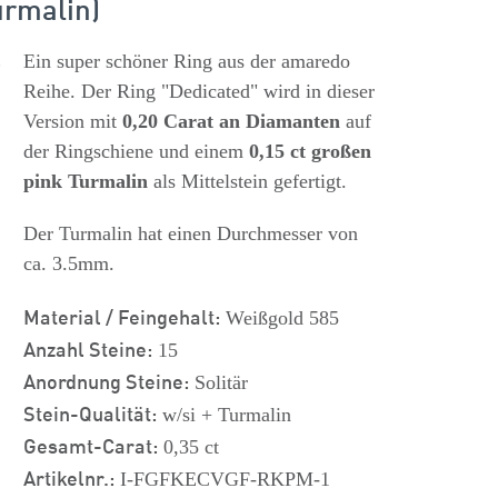
urmalin)
s
Ein super schöner Ring aus der amaredo
Reihe. Der Ring "Dedicated" wird in dieser
Version mit
0,20 Carat an Diamanten
auf
der Ringschiene und einem
0,15 ct großen
pink Turmalin
als Mittelstein gefertigt.
Der Turmalin hat einen Durchmesser von
ca. 3.5mm.
Material / Feingehalt:
Weißgold 585
Anzahl Steine:
15
Anordnung Steine:
Solitär
Stein-Qualität:
w/si + Turmalin
Gesamt-Carat:
0,35 ct
Artikelnr.:
I-FGFKECVGF-RKPM-1