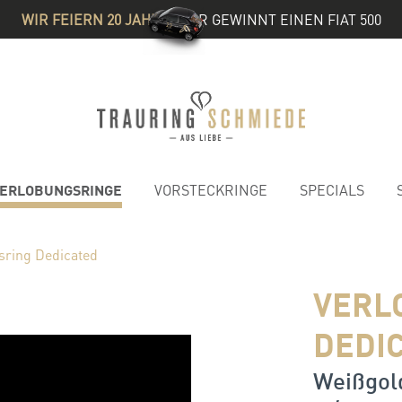
WIR FEIERN 20 JAHRE
& IHR GEWINNT EINEN FIAT 500
ERLOBUNGSRINGE
VORSTECKRINGE
SPECIALS
sring Dedicated
VERL
DEDI
Weißgold