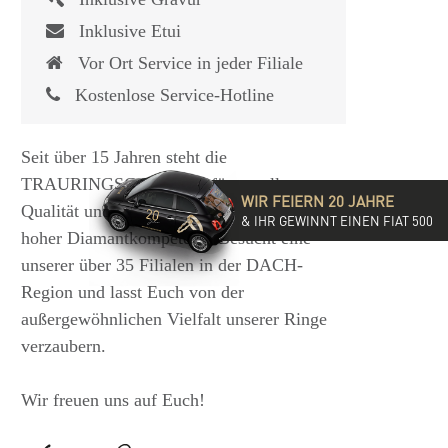
Inklusive Etui
Vor Ort Service in jeder Filiale
Kostenlose Service-Hotline
Seit über 15 Jahren steht die
TRAURINGSCHMIEDE für exzellente
WIR FEIERN 20 JAHRE
Qualität und hochwertige Beratung mit
& IHR GEWINNT EINEN FIAT 500
hoher Diamantkompetenz. Besucht eine
unserer über 35 Filialen in der DACH-
Region und lasst Euch von der
außergewöhnlichen Vielfalt unserer Ringe
verzaubern.
Wir freuen uns auf Euch!