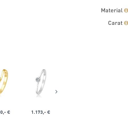
Material
Carat
0,- €
1.173,- €
1.164,- €
1.563,-