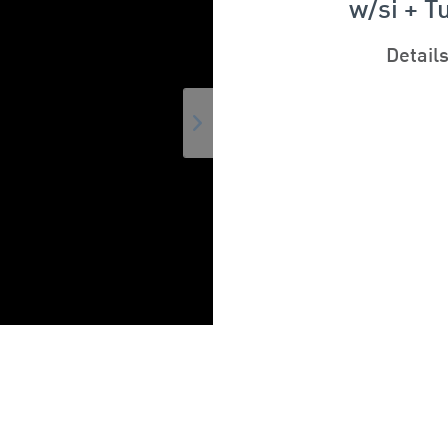
w/si + T
Detail