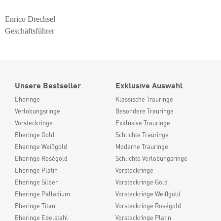
Enrico Drechsel
Geschäftsführer
Unsere Bestseller
Exklusive Auswahl
Eheringe
Klassische Trauringe
Verlobungsringe
Besondere Trauringe
Vorsteckringe
Exklusive Trauringe
Eheringe Gold
Schlichte Trauringe
Eheringe Weißgold
Moderne Trauringe
Eheringe Roségold
Schlichte Verlobungsringe
Eheringe Platin
Vorsteckringe
Eheringe Silber
Vorsteckringe Gold
Eheringe Palladium
Vorsteckringe Weißgold
Eheringe Titan
Vorsteckringe Roségold
Eheringe Edelstahl
Vorsteckringe Platin