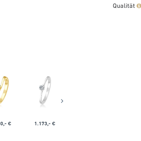
Qualität
0,- €
1.173,- €
1.164,- €
1.563,-