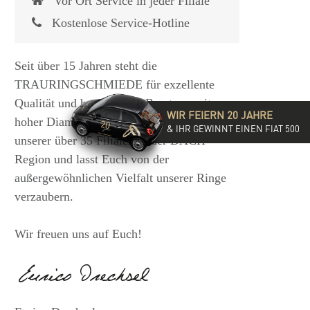
Vor Ort Service in jeder Filiale
Kostenlose Service-Hotline
Seit über 15 Jahren steht die
TRAURINGSCHMIEDE für exzellente
Qualität und hochwertige Beratung mit
WIR FEIERN 20 JAHRE
hoher Diamantkompetenz. Besucht eine
& IHR GEWINNT EINEN FIAT 500
unserer über 35 Filialen in der DACH-
Region und lasst Euch von der
außergewöhnlichen Vielfalt unserer Ringe
verzaubern.
Wir freuen uns auf Euch!