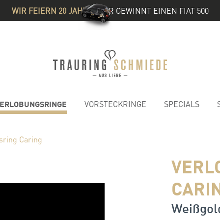
WIR FEIERN 20 JAHRE
& IHR GEWINNT EINEN FIAT 500
ERLOBUNGSRINGE
VORSTECKRINGE
SPECIALS
sring Caring
VERL
CARI
Weißgold 