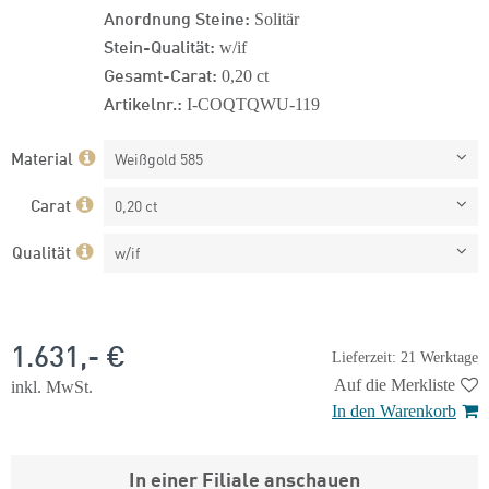
Anordnung Steine:
Solitär
Stein-Qualität:
w/if
Gesamt-Carat:
0,20 ct
Artikelnr.:
I-COQTQWU-119
Material
Weißgold 585
Carat
0,20 ct
Qualität
w/if
1.631,- €
Lieferzeit: 21 Werktage
Auf die Merkliste
inkl. MwSt.
In den Warenkorb
In einer Filiale anschauen