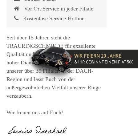
Vor Ort Service in jeder Filiale
Kostenlose Service-Hotline
Seit über 15 Jahren steht die
TRAURINGSCHMIEDE für exzellente
Qualität und hochwertige Beratung mit
WIR FEIERN 20 JAHRE
& IHR GEWINNT EINEN FIAT 500
hoher Diamantkompetenz. Besucht eine
unserer über 35 Filialen in der DACH-
Region und lasst Euch von der
außergewöhnlichen Vielfalt unserer Ringe
verzaubern.
Wir freuen uns auf Euch!