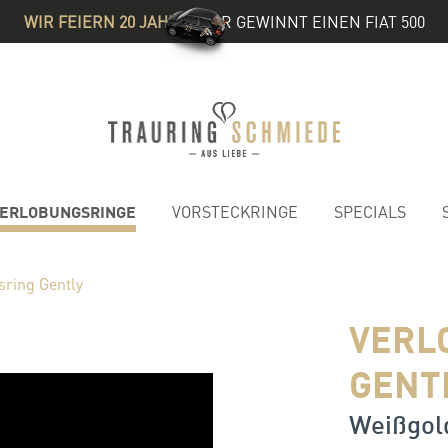
WIR FEIERN 20 JAHRE
& IHR GEWINNT EINEN FIAT 500
ERLOBUNGSRINGE
VORSTECKRINGE
SPECIALS
sring Gently
VERL
GENT
Weißgold 