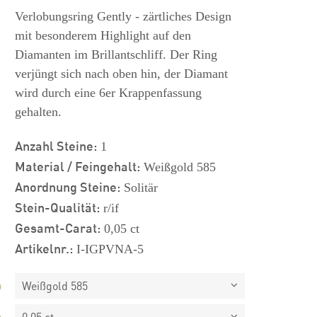
s
Verlobungsring Gently - zärtliches Design
mit besonderem Highlight auf den
Diamanten im Brillantschliff. Der Ring
verjüngt sich nach oben hin, der Diamant
wird durch eine 6er Krappenfassung
gehalten.
Anzahl Steine:
1
Material / Feingehalt:
Weißgold 585
Anordnung Steine:
Solitär
Stein-Qualität:
r/if
Gesamt-Carat:
0,05 ct
Artikelnr.:
I-IGPVNA-5
Weißgold 585
0,05 ct