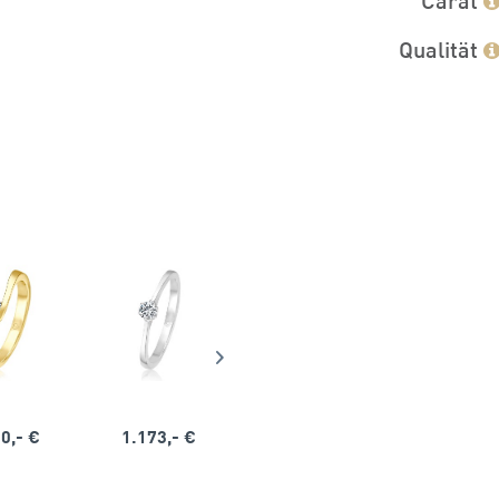
Qualität
0,- €
1.173,- €
1.164,- €
1.563,-