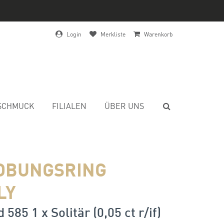
Login
Merkliste
Warenkorb
SCHMUCK
FILIALEN
ÜBER UNS
OBUNGSRING
LY
585 1 x Solitär (0,05 ct r/if)