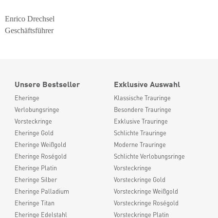
Enrico Drechsel
Geschäftsführer
Unsere Bestseller
Exklusive Auswahl
Eheringe
Klassische Trauringe
Verlobungsringe
Besondere Trauringe
Vorsteckringe
Exklusive Trauringe
Eheringe Gold
Schlichte Trauringe
Eheringe Weißgold
Moderne Trauringe
Eheringe Roségold
Schlichte Verlobungsringe
Eheringe Platin
Vorsteckringe
Eheringe Silber
Vorsteckringe Gold
Eheringe Palladium
Vorsteckringe Weißgold
Eheringe Titan
Vorsteckringe Roségold
Eheringe Edelstahl
Vorsteckringe Platin