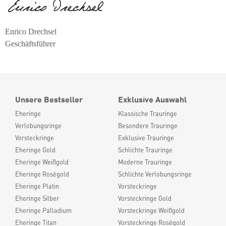
Enrico Drechsel
Geschäftsführer
Unsere Bestseller
Exklusive Auswahl
Eheringe
Klassische Trauringe
Verlobungsringe
Besondere Trauringe
Vorsteckringe
Exklusive Trauringe
Eheringe Gold
Schlichte Trauringe
Eheringe Weißgold
Moderne Trauringe
Eheringe Roségold
Schlichte Verlobungsringe
Eheringe Platin
Vorsteckringe
Eheringe Silber
Vorsteckringe Gold
Eheringe Palladium
Vorsteckringe Weißgold
Eheringe Titan
Vorsteckringe Roségold