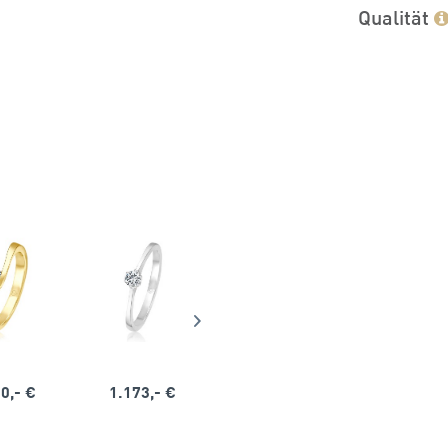
Qualität
0,- €
1.173,- €
1.164,- €
1.563,-