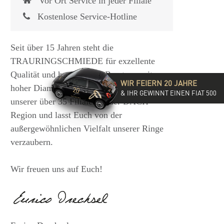
Vor Ort Service in jeder Filiale
Kostenlose Service-Hotline
Seit über 15 Jahren steht die
TRAURINGSCHMIEDE für exzellente
Qualität und hochwertige Beratung mit
WIR FEIERN 20 JAHRE
hoher Diamantkompetenz. Besucht eine
& IHR GEWINNT EINEN FIAT 500
unserer über 35 Filialen in der DACH-
Region und lasst Euch von der
außergewöhnlichen Vielfalt unserer Ringe
verzaubern.
Wir freuen uns auf Euch!