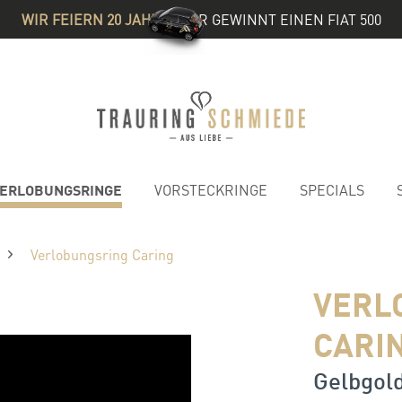
WIR FEIERN 20 JAHRE
& IHR GEWINNT EINEN FIAT 500
ERLOBUNGSRINGE
VORSTECKRINGE
SPECIALS
Verlobungsring Caring
VERL
CARI
Gelbgold 