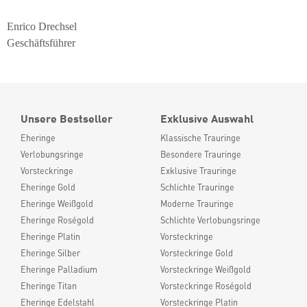
Enrico Drechsel
Geschäftsführer
Unsere Bestseller
Exklusive Auswahl
Eheringe
Klassische Trauringe
Verlobungsringe
Besondere Trauringe
Vorsteckringe
Exklusive Trauringe
Eheringe Gold
Schlichte Trauringe
Eheringe Weißgold
Moderne Trauringe
Eheringe Roségold
Schlichte Verlobungsringe
Eheringe Platin
Vorsteckringe
Eheringe Silber
Vorsteckringe Gold
Eheringe Palladium
Vorsteckringe Weißgold
Eheringe Titan
Vorsteckringe Roségold
Eheringe Edelstahl
Vorsteckringe Platin