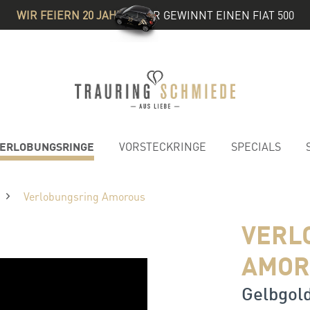
WIR FEIERN 20 JAHRE
& IHR GEWINNT EINEN FIAT 500
ERLOBUNGSRINGE
VORSTECKRINGE
SPECIALS
Verlobungsring Amorous
VERL
AMOR
Gelbgold 