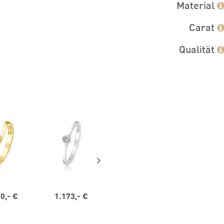
Material
Carat
Qualität
0,- €
1.173,- €
1.164,- €
1.563,-