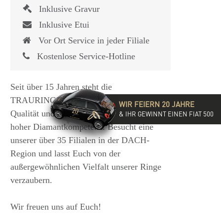
Inklusive Gravur
Inklusive Etui
Vor Ort Service in jeder Filiale
Kostenlose Service-Hotline
Seit über 15 Jahren steht die
TRAURINGSCHMIEDE für exzellente
WIR FEIERN 20 JAHRE
Qualität und hochwertige Beratung mit
& IHR GEWINNT EINEN FIAT 500
hoher Diamantkompetenz. Besucht eine
unserer über 35 Filialen in der DACH-
Region und lasst Euch von der
außergewöhnlichen Vielfalt unserer Ringe
verzaubern.
Wir freuen uns auf Euch!