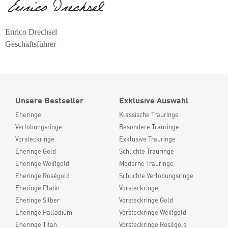
Enrico Drechsel
Geschäftsführer
Unsere Bestseller
Exklusive Auswahl
Eheringe
Klassische Trauringe
Verlobungsringe
Besondere Trauringe
Vorsteckringe
Exklusive Trauringe
Eheringe Gold
Schlichte Trauringe
Eheringe Weißgold
Moderne Trauringe
Eheringe Roségold
Schlichte Verlobungsringe
Eheringe Platin
Vorsteckringe
Eheringe Silber
Vorsteckringe Gold
Eheringe Palladium
Vorsteckringe Weißgold
Eheringe Titan
Vorsteckringe Roségold