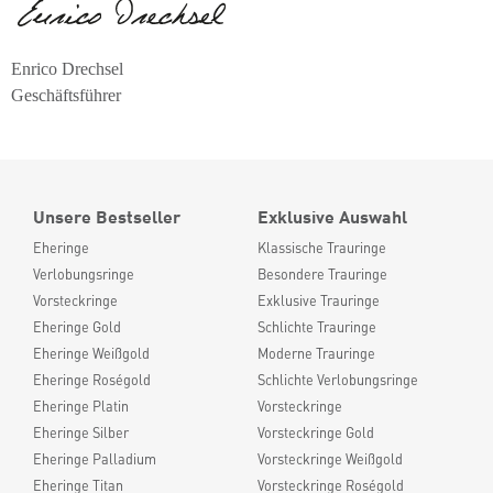
Enrico Drechsel
Geschäftsführer
Unsere Bestseller
Exklusive Auswahl
Eheringe
Klassische Trauringe
Verlobungsringe
Besondere Trauringe
Vorsteckringe
Exklusive Trauringe
Eheringe Gold
Schlichte Trauringe
Eheringe Weißgold
Moderne Trauringe
Eheringe Roségold
Schlichte Verlobungsringe
Eheringe Platin
Vorsteckringe
Eheringe Silber
Vorsteckringe Gold
Eheringe Palladium
Vorsteckringe Weißgold
Eheringe Titan
Vorsteckringe Roségold