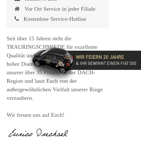
Vor Ort Service in jeder Filiale
Kostenlose Service-Hotline
Seit über 15 Jahren steht die
TRAURINGSCHMIEDE für exzellente
Qualität und hochwertige Beratung mit
WIR FEIERN 20 JAHRE
& IHR GEWINNT EINEN FIAT 500
hoher Diamantkompetenz. Besucht eine
unserer über 35 Filialen in der DACH-
Region und lasst Euch von der
außergewöhnlichen Vielfalt unserer Ringe
verzaubern.
Wir freuen uns auf Euch!