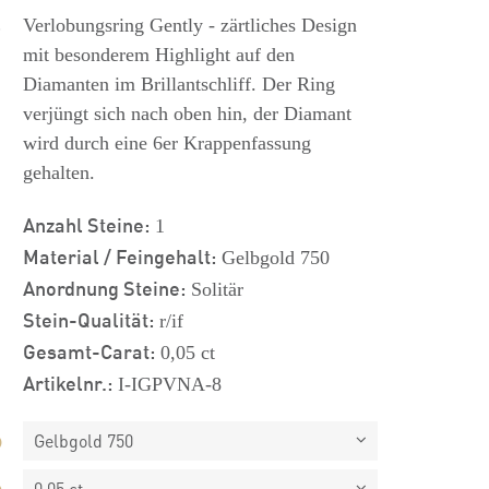
s
Verlobungsring Gently - zärtliches Design
mit besonderem Highlight auf den
Diamanten im Brillantschliff. Der Ring
verjüngt sich nach oben hin, der Diamant
wird durch eine 6er Krappenfassung
gehalten.
Anzahl Steine:
1
Material / Feingehalt:
Gelbgold 750
Anordnung Steine:
Solitär
Stein-Qualität:
r/if
Gesamt-Carat:
0,05 ct
Artikelnr.:
I-IGPVNA-8
Gelbgold 750
0,05 ct