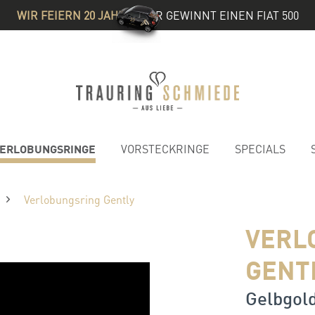
WIR FEIERN 20 JAHRE
& IHR GEWINNT EINEN FIAT 500
ERLOBUNGSRINGE
VORSTECKRINGE
SPECIALS
Verlobungsring Gently
VERL
GENT
Gelbgold 