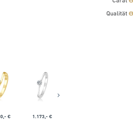
Qualität
0,- €
1.173,- €
1.164,- €
1.563,-