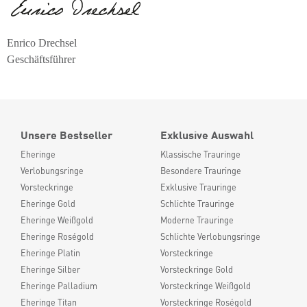
Enrico Drechsel
Geschäftsführer
Unsere Bestseller
Exklusive Auswahl
Eheringe
Klassische Trauringe
Verlobungsringe
Besondere Trauringe
Vorsteckringe
Exklusive Trauringe
Eheringe Gold
Schlichte Trauringe
Eheringe Weißgold
Moderne Trauringe
Eheringe Roségold
Schlichte Verlobungsringe
Eheringe Platin
Vorsteckringe
Eheringe Silber
Vorsteckringe Gold
Eheringe Palladium
Vorsteckringe Weißgold
Eheringe Titan
Vorsteckringe Roségold