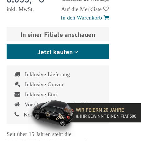
inkl. MwSt.
Auf die Merkliste
In den Warenkorb
In einer Filiale anschauen
Jetzt kaufen
Inklusive Lieferung
Inklusive Gravur
Inklusive Etui
Vor Ort Service in jeder Filiale
WIR FEIERN 20 JAHRE
Kostenlose Service-Hotline
& IHR GEWINNT EINEN FIAT 500
Seit über 15 Jahren steht die