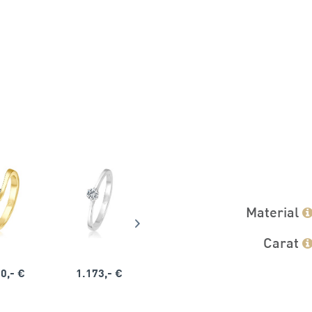
Material
Carat
0,- €
1.173,- €
1.164,- €
1.563,-