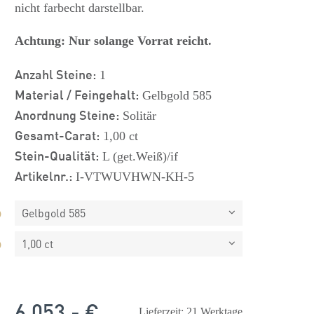
nicht farbecht darstellbar.
Achtung: Nur solange Vorrat reicht.
Anzahl Steine:
1
Material / Feingehalt:
Gelbgold 585
Anordnung Steine:
Solitär
Gesamt-Carat:
1,00 ct
Stein-Qualität:
L (get.Weiß)/if
Artikelnr.:
I-VTWUVHWN-KH-5
Gelbgold 585
1,00 ct
 €
1.825,- €
6.053,- €
Lieferzeit: 21 Werktage