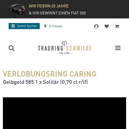
WIR FEIERN 20 JAHRE
& IHR GEWINNT EINEN FIAT 500
Termin buchen
37 Filialen
VERLOBUNGSRING CARING
Gelbgold 585 1 x Solitär (0,70 ct r/if)