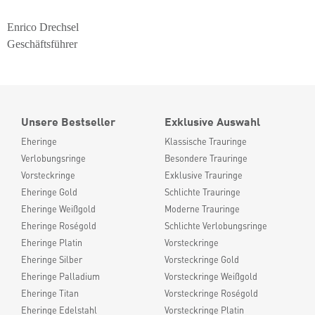
Enrico Drechsel
Geschäftsführer
Unsere Bestseller
Exklusive Auswahl
Eheringe
Klassische Trauringe
Verlobungsringe
Besondere Trauringe
Vorsteckringe
Exklusive Trauringe
Eheringe Gold
Schlichte Trauringe
Eheringe Weißgold
Moderne Trauringe
Eheringe Roségold
Schlichte Verlobungsringe
Eheringe Platin
Vorsteckringe
Eheringe Silber
Vorsteckringe Gold
Eheringe Palladium
Vorsteckringe Weißgold
Eheringe Titan
Vorsteckringe Roségold
Eheringe Edelstahl
Vorsteckringe Platin