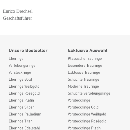
Enrico Drechsel
Geschäftsführer
Unsere Bestseller
Exklusive Auswahl
Eheringe
Klassische Trauringe
Verlobungsringe
Besondere Trauringe
Vorsteckringe
Exklusive Trauringe
Eheringe Gold
Schlichte Trauringe
Eheringe Weißgold
Moderne Trauringe
Eheringe Roségold
Schlichte Verlobungsringe
Eheringe Platin
Vorsteckringe
Eheringe Silber
Vorsteckringe Gold
Eheringe Palladium
Vorsteckringe Weißgold
Eheringe Titan
Vorsteckringe Roségold
Eheringe Edelstahl
Vorsteckringe Platin