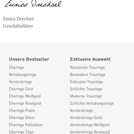
Enrico Drechsel
Geschäftsführer
Unsere Bestseller
Exklusive Auswahl
Eheringe
Klassische Trauringe
Verlobungsringe
Besondere Trauringe
Vorsteckringe
Exklusive Trauringe
Eheringe Gold
Schlichte Trauringe
Eheringe Weißgold
Moderne Trauringe
Eheringe Roségold
Schlichte Verlobungsringe
Eheringe Platin
Vorsteckringe
Eheringe Silber
Vorsteckringe Gold
Eheringe Palladium
Vorsteckringe Weißgold
Eheringe Titan
Vorsteckringe Roségold