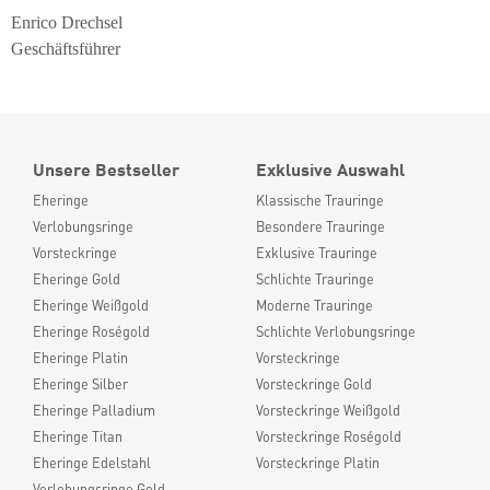
Enrico Drechsel
Geschäftsführer
Unsere Bestseller
Exklusive Auswahl
Eheringe
Klassische Trauringe
Verlobungsringe
Besondere Trauringe
Vorsteckringe
Exklusive Trauringe
Eheringe Gold
Schlichte Trauringe
Eheringe Weißgold
Moderne Trauringe
Eheringe Roségold
Schlichte Verlobungsringe
Eheringe Platin
Vorsteckringe
Eheringe Silber
Vorsteckringe Gold
Eheringe Palladium
Vorsteckringe Weißgold
Eheringe Titan
Vorsteckringe Roségold
Eheringe Edelstahl
Vorsteckringe Platin
Verlobungsringe Gold