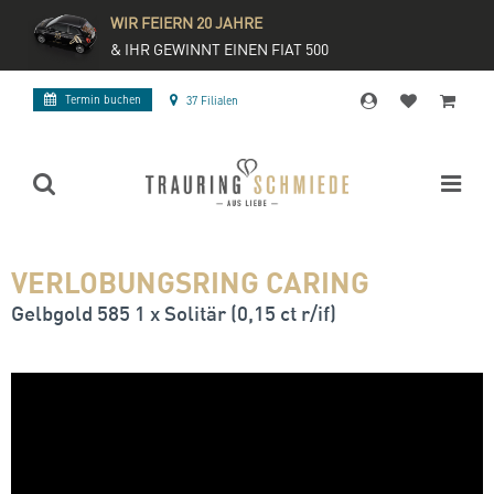
WIR FEIERN 20 JAHRE
& IHR GEWINNT EINEN FIAT 500
Termin buchen
37 Filialen
VERLOBUNGSRING CARING
Gelbgold 585 1 x Solitär (0,15 ct r/if)