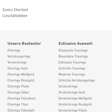
Enrico Drechsel
Geschäftsführer
Unsere Bestseller
Exklusive Auswahl
Eheringe
Klassische Trauringe
Verlobungsringe
Besondere Trauringe
Vorsteckringe
Exklusive Trauringe
Eheringe Gold
Schlichte Trauringe
Eheringe Weißgold
Moderne Trauringe
Eheringe Roségold
Schlichte Verlobungsringe
Eheringe Platin
Vorsteckringe
Eheringe Silber
Vorsteckringe Gold
Eheringe Palladium
Vorsteckringe Weißgold
Eheringe Titan
Vorsteckringe Roségold
Eheringe Edelstahl
Vorsteckringe Platin