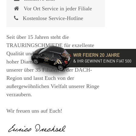
Vor Ort Service in jeder Filiale
Kostenlose Service-Hotline
Seit über 15 Jahren steht die
TRAURINGSCHMIEDE für exzellente
Qualität und hochwertige Beratung mit
WIR FEIERN 20 JAHRE
& IHR GEWINNT EINEN FIAT 500
hoher Diamantkompetenz. Besucht eine
unserer über 35 Filialen in der DACH-
Region und lasst Euch von der
außergewöhnlichen Vielfalt unserer Ringe
verzaubern.
Wir freuen uns auf Euch!