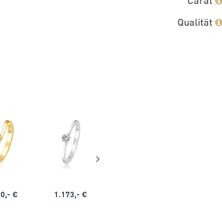
Qualität
0,- €
1.173,- €
1.164,- €
1.563,-