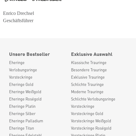
Enrico Drechsel
Geschäftsführer
Unsere Bestseller
Exklusive Auswahl
Eheringe
Klassische Trauringe
Verlobungsringe
Besondere Trauringe
Vorsteckringe
Exklusive Trauringe
Eheringe Gold
Schlichte Trauringe
Eheringe Weißgold
Moderne Trauringe
Eheringe Roségold
Schlichte Verlobungsringe
Eheringe Platin
Vorsteckringe
Eheringe Silber
Vorsteckringe Gold
Eheringe Palladium
Vorsteckringe Weißgold
Eheringe Titan
Vorsteckringe Roségold
Eheringe Edelstahl
Vorsteckringe Platin