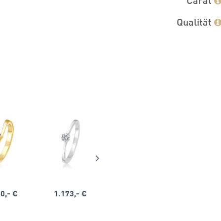
Qualität
0,- €
1.173,- €
1.164,- €
1.563,-