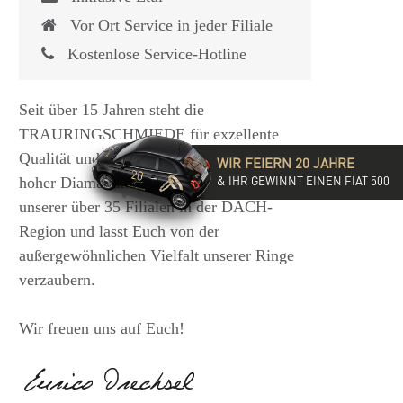
Vor Ort Service in jeder Filiale
Kostenlose Service-Hotline
Seit über 15 Jahren steht die
TRAURINGSCHMIEDE für exzellente
Qualität und hochwertige Beratung mit
WIR FEIERN 20 JAHRE
& IHR GEWINNT EINEN FIAT 500
hoher Diamantkompetenz. Besucht eine
unserer über 35 Filialen in der DACH-
Region und lasst Euch von der
außergewöhnlichen Vielfalt unserer Ringe
verzaubern.
Wir freuen uns auf Euch!