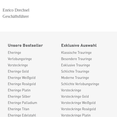
Enrico Drechsel
Geschäftsführer
Unsere Bestseller
Exklusive Auswahl
Eheringe
Klassische Trauringe
Verlobungsringe
Besondere Trauringe
Vorsteckringe
Exklusive Trauringe
Eheringe Gold
Schlichte Trauringe
Eheringe Weißgold
Moderne Trauringe
Eheringe Roségold
Schlichte Verlobungsringe
Eheringe Platin
Vorsteckringe
Eheringe Silber
Vorsteckringe Gold
Eheringe Palladium
Vorsteckringe Weißgold
Eheringe Titan
Vorsteckringe Roségold
Eheringe Edelstahl
Vorsteckringe Platin