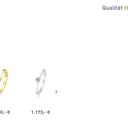
Qualität
0,- €
1.173,- €
1.164,- €
1.563,-