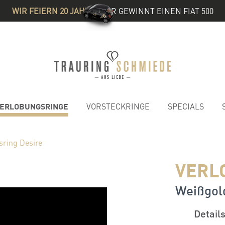
WIR FEIERN 20 JAHRE
& IHR GEWINNT EINEN FIAT 500
ERLOBUNGSRINGE
VORSTECKRINGE
SPECIALS
sring Desire
VERL
Weißgold 
Detail