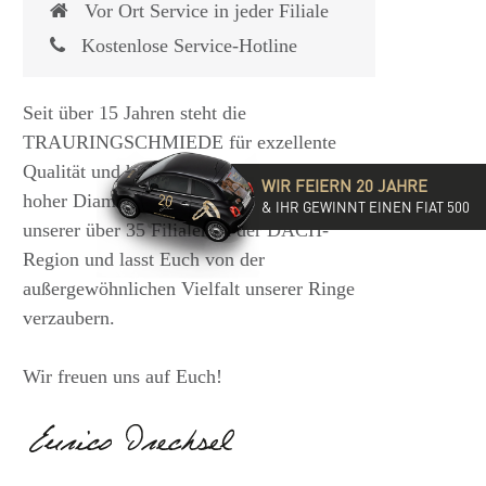
Vor Ort Service in jeder Filiale
Kostenlose Service-Hotline
Seit über 15 Jahren steht die
TRAURINGSCHMIEDE für exzellente
Qualität und hochwertige Beratung mit
WIR FEIERN 20 JAHRE
hoher Diamantkompetenz. Besucht eine
& IHR GEWINNT EINEN FIAT 500
unserer über 35 Filialen in der DACH-
Region und lasst Euch von der
außergewöhnlichen Vielfalt unserer Ringe
verzaubern.
Wir freuen uns auf Euch!