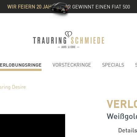
WIR FEIERN 20 JAHRE
& IHR GEWINNT EINEN FIAT 500
ERLOBUNGSRINGE
VORSTECKRINGE
SPECIALS
sring Desire
VERL
Weißgold 
Detail