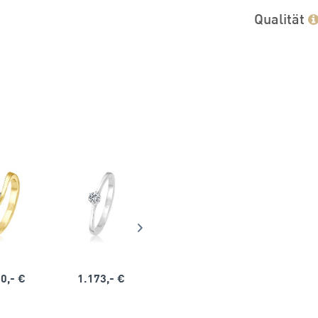
Qualität
0,- €
1.173,- €
1.164,- €
1.563,-