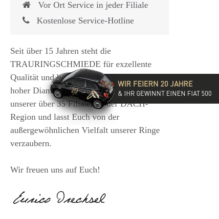
Vor Ort Service in jeder Filiale
Kostenlose Service-Hotline
Seit über 15 Jahren steht die
TRAURINGSCHMIEDE für exzellente
Qualität und hochwertige Beratung mit
WIR FEIERN 20 JAHRE
hoher Diamantkompetenz. Besucht eine
& IHR GEWINNT EINEN FIAT 500
unserer über 35 Filialen in der DACH-
Region und lasst Euch von der
außergewöhnlichen Vielfalt unserer Ringe
verzaubern.
Wir freuen uns auf Euch!