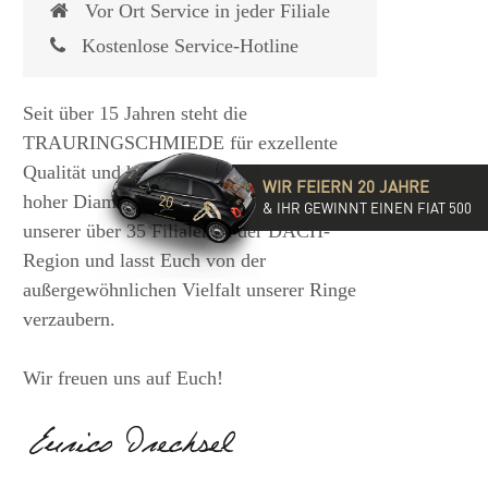
Vor Ort Service in jeder Filiale
Kostenlose Service-Hotline
Seit über 15 Jahren steht die
TRAURINGSCHMIEDE für exzellente
Qualität und hochwertige Beratung mit
WIR FEIERN 20 JAHRE
hoher Diamantkompetenz. Besucht eine
& IHR GEWINNT EINEN FIAT 500
unserer über 35 Filialen in der DACH-
Region und lasst Euch von der
außergewöhnlichen Vielfalt unserer Ringe
verzaubern.
Wir freuen uns auf Euch!