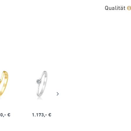
Qualität
0,- €
1.173,- €
1.164,- €
1.563,-