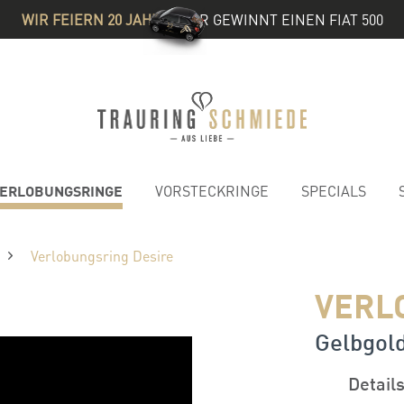
WIR FEIERN 20 JAHRE
& IHR GEWINNT EINEN FIAT 500
ERLOBUNGSRINGE
VORSTECKRINGE
SPECIALS
Verlobungsring Desire
VERL
Gelbgold 
Detail