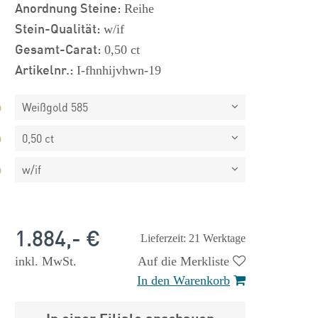
Anordnung Steine:
Reihe
Stein-Qualität:
w/if
Gesamt-Carat:
0,50 ct
Artikelnr.:
I-fhnhijvhwn-19
Weißgold 585
0,50 ct
w/if
1.884,- €
Lieferzeit: 21 Werktage
inkl. MwSt.
Auf die Merkliste
 €
1.825,- €
In den Warenkorb
In einer Filiale anschauen