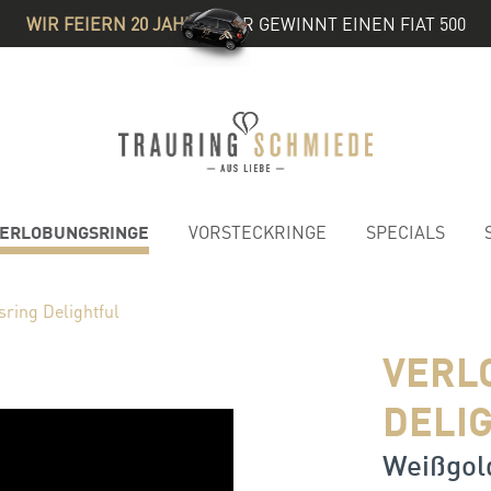
WIR FEIERN 20 JAHRE
& IHR GEWINNT EINEN FIAT 500
ERLOBUNGSRINGE
VORSTECKRINGE
SPECIALS
ring Delightful
VERL
DELI
Weißgold