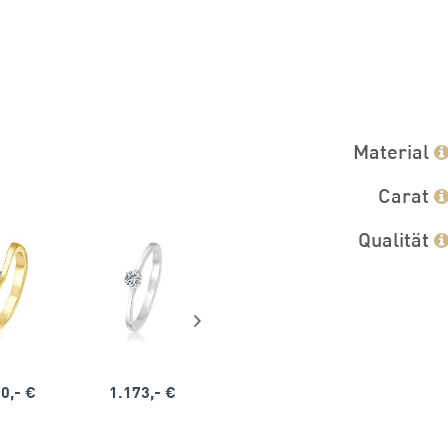
Material
Carat
Qualität
0,- €
1.173,- €
1.164,- €
1.563,-