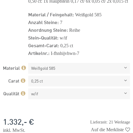
0,50 ct: 1x Hauptstein 0,17 ct/ 6x 0,05 ct/ 2x 0,015 ct
Material / Feingehalt:
Weißgold 585
Anzahl Steine:
7
Anordnung Steine:
Reihe
Stein-Qualität:
w/if
Gesamt-Carat:
0,25 ct
Artikelnr.:
I-fhnhijvhwn-7
Material
Weißgold 585
Carat
0,25 ct
Qualität
w/if
1.332,- €
Lieferzeit: 21 Werktage
Auf die Merkliste
inkl. MwSt.