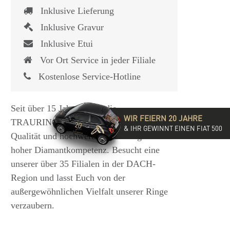
Inklusive Lieferung
Inklusive Gravur
Inklusive Etui
Vor Ort Service in jeder Filiale
Kostenlose Service-Hotline
Seit über 15 Jahren steht die
WIR FEIERN 20 JAHRE
TRAURINGSCHMIEDE für exzellente
& IHR GEWINNT EINEN FIAT 500
Qualität und hochwertige Beratung mit
hoher Diamantkompetenz. Besucht eine
unserer über 35 Filialen in der DACH-
Region und lasst Euch von der
außergewöhnlichen Vielfalt unserer Ringe
verzaubern.