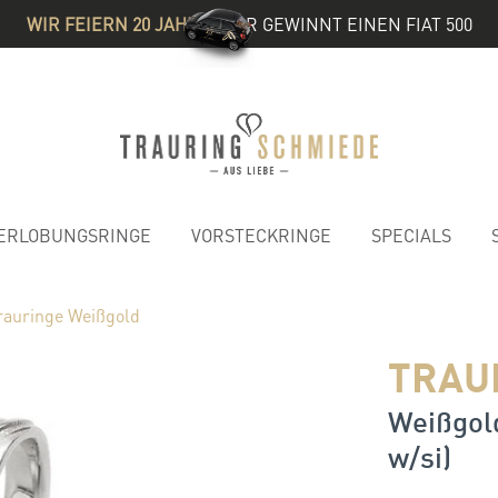
WIR FEIERN 20 JAHRE
& IHR GEWINNT EINEN FIAT 500
ERLOBUNGSRINGE
VORSTECKRINGE
SPECIALS
rauringe Weißgold
TRAU
Weißgold
w/si)