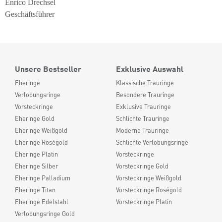
Enrico Drechsel
Geschäftsführer
Unsere Bestseller
Exklusive Auswahl
Eheringe
Klassische Trauringe
Verlobungsringe
Besondere Trauringe
Vorsteckringe
Exklusive Trauringe
Eheringe Gold
Schlichte Trauringe
Eheringe Weißgold
Moderne Trauringe
Eheringe Roségold
Schlichte Verlobungsringe
Eheringe Platin
Vorsteckringe
Eheringe Silber
Vorsteckringe Gold
Eheringe Palladium
Vorsteckringe Weißgold
Eheringe Titan
Vorsteckringe Roségold
Eheringe Edelstahl
Vorsteckringe Platin
Verlobungsringe Gold