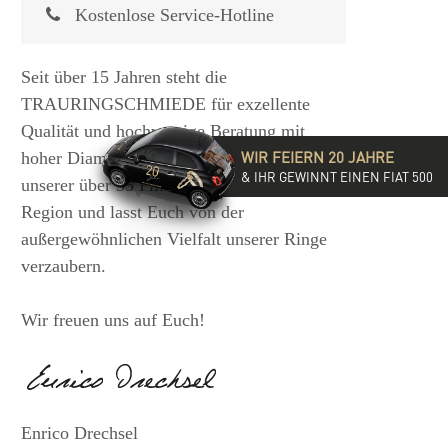
Kostenlose Service-Hotline
Seit über 15 Jahren steht die
TRAURINGSCHMIEDE für exzellente
Qualität und hochwertige Beratung mit
WIR FEIERN 20 JAHRE
hoher Diamantkompetenz. Besucht eine
& IHR GEWINNT EINEN FIAT 500
unserer über 35 Filialen in der DACH-
Region und lasst Euch von der
außergewöhnlichen Vielfalt unserer Ringe
verzaubern.
Wir freuen uns auf Euch!
Enrico Drechsel