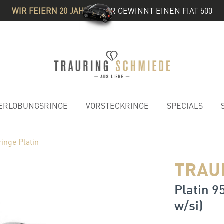
WIR FEIERN 20 JAHRE
& IHR GEWINNT EINEN FIAT 500
ERLOBUNGSRINGE
VORSTECKRINGE
SPECIALS
inge Platin
TRAU
Platin 9
w/si)