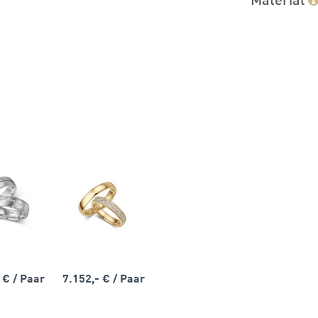
- €
/ Paar
7.152,- €
/ Paar