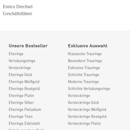
Enrico Drechsel
Geschäftsführer
Unsere Bestseller
Exklusive Auswahl
Eheringe
Klassische Trauringe
Verlobungsringe
Besondere Trauringe
Vorsteckringe
Exklusive Trauringe
Eheringe Gold
Schlichte Trauringe
Eheringe Weißgold
Moderne Trauringe
Eheringe Roségold
Schlichte Verlobungsringe
Eheringe Platin
Vorsteckringe
Eheringe Silber
Vorsteckringe Gold
Eheringe Palladium
Vorsteckringe Weißgold
Eheringe Titan
Vorsteckringe Roségold
Eheringe Edelstahl
Vorsteckringe Platin