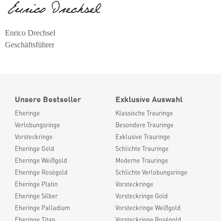
Enrico Drechsel
Geschäftsführer
Unsere Bestseller
Exklusive Auswahl
Eheringe
Klassische Trauringe
Verlobungsringe
Besondere Trauringe
Vorsteckringe
Exklusive Trauringe
Eheringe Gold
Schlichte Trauringe
Eheringe Weißgold
Moderne Trauringe
Eheringe Roségold
Schlichte Verlobungsringe
Eheringe Platin
Vorsteckringe
Eheringe Silber
Vorsteckringe Gold
Eheringe Palladium
Vorsteckringe Weißgold
Eheringe Titan
Vorsteckringe Roségold