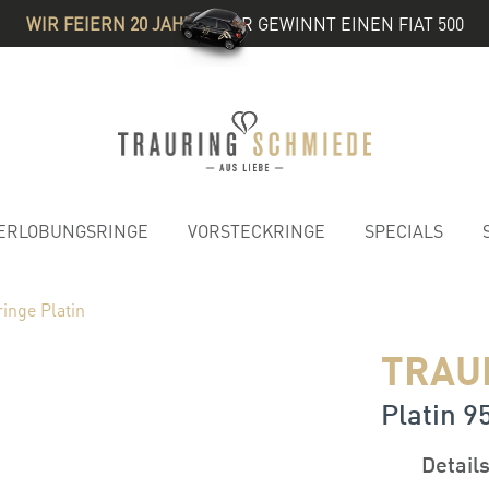
WIR FEIERN 20 JAHRE
& IHR GEWINNT EINEN FIAT 500
ERLOBUNGSRINGE
VORSTECKRINGE
SPECIALS
inge Platin
TRAU
Platin 95
Detail