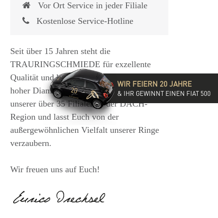
Vor Ort Service in jeder Filiale
Kostenlose Service-Hotline
Seit über 15 Jahren steht die
TRAURINGSCHMIEDE für exzellente
Qualität und hochwertige Beratung mit
WIR FEIERN 20 JAHRE
hoher Diamantkompetenz. Besucht eine
& IHR GEWINNT EINEN FIAT 500
unserer über 35 Filialen in der DACH-
Region und lasst Euch von der
außergewöhnlichen Vielfalt unserer Ringe
verzaubern.
Wir freuen uns auf Euch!