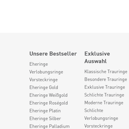
Unsere Bestseller
Exklusive
Auswahl
Eheringe
Klassische Trauringe
Verlobungsringe
Besondere Trauringe
Vorsteckringe
Exklusive Trauringe
Eheringe Gold
Schlichte Trauringe
Eheringe Weißgold
Moderne Trauringe
Eheringe Roségold
Schlichte
Eheringe Platin
Verlobungsringe
Eheringe Silber
Vorsteckringe
Eheringe Palladium