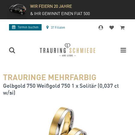
WIR FEIERN 20 JAHRE
& IHR GEWINNT EINEN FIAT 500
Termin buchen
37 Filialen
TRAURINGE MEHRFARBIG
Gelbgold 750 Weißgold 750 1 x Solitär (0,037 ct
w/si)