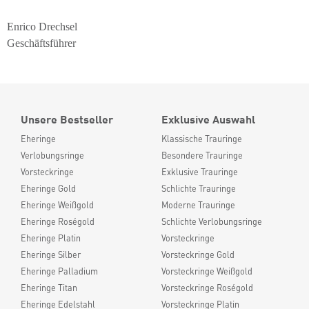
Enrico Drechsel
Geschäftsführer
Unsere Bestseller
Exklusive Auswahl
Eheringe
Klassische Trauringe
Verlobungsringe
Besondere Trauringe
Vorsteckringe
Exklusive Trauringe
Eheringe Gold
Schlichte Trauringe
Eheringe Weißgold
Moderne Trauringe
Eheringe Roségold
Schlichte Verlobungsringe
Eheringe Platin
Vorsteckringe
Eheringe Silber
Vorsteckringe Gold
Eheringe Palladium
Vorsteckringe Weißgold
Eheringe Titan
Vorsteckringe Roségold
Eheringe Edelstahl
Vorsteckringe Platin