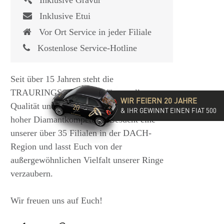
Inklusive Gravur
Inklusive Etui
Vor Ort Service in jeder Filiale
Kostenlose Service-Hotline
Seit über 15 Jahren steht die
TRAURINGSCHMIEDE für exzellente
WIR FEIERN 20 JAHRE
Qualität und hochwertige Beratung mit
& IHR GEWINNT EINEN FIAT 500
hoher Diamantkompetenz. Besucht eine
unserer über 35 Filialen in der DACH-
Region und lasst Euch von der
außergewöhnlichen Vielfalt unserer Ringe
verzaubern.
Wir freuen uns auf Euch!