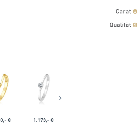
Carat
Qualität
0,- €
1.173,- €
1.164,- €
1.563,-