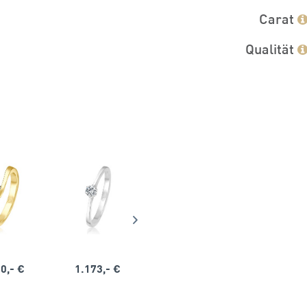
Carat
Qualität
0,- €
1.173,- €
1.164,- €
1.563,-