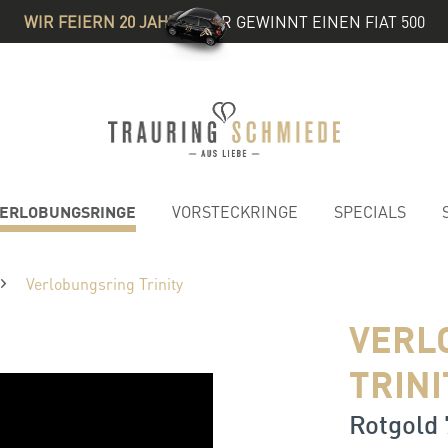
WIR FEIERN 20 JAHRE
& IHR GEWINNT EINEN FIAT 500
ERLOBUNGSRINGE
VORSTECKRINGE
SPECIALS
Verlobungsring Trinity
VERL
TRINI
Rotgold 