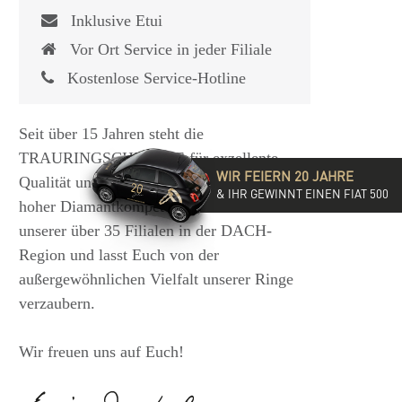
Inklusive Etui
Vor Ort Service in jeder Filiale
Kostenlose Service-Hotline
Seit über 15 Jahren steht die
TRAURINGSCHMIEDE für exzellente
WIR FEIERN 20 JAHRE
Qualität und hochwertige Beratung mit
& IHR GEWINNT EINEN FIAT 500
hoher Diamantkompetenz. Besucht eine
unserer über 35 Filialen in der DACH-
Region und lasst Euch von der
außergewöhnlichen Vielfalt unserer Ringe
verzaubern.
Wir freuen uns auf Euch!