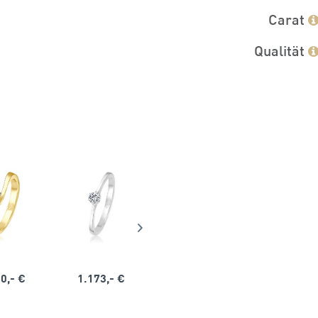
Carat
Qualität
0,- €
1.173,- €
1.164,- €
1.563,-