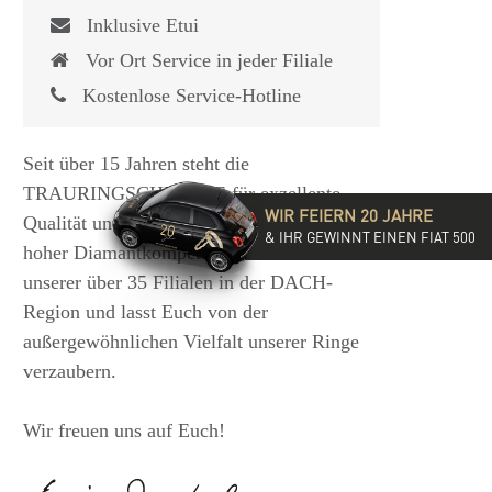
Inklusive Etui
Vor Ort Service in jeder Filiale
Kostenlose Service-Hotline
Seit über 15 Jahren steht die
TRAURINGSCHMIEDE für exzellente
WIR FEIERN 20 JAHRE
Qualität und hochwertige Beratung mit
& IHR GEWINNT EINEN FIAT 500
hoher Diamantkompetenz. Besucht eine
unserer über 35 Filialen in der DACH-
Region und lasst Euch von der
außergewöhnlichen Vielfalt unserer Ringe
verzaubern.
Wir freuen uns auf Euch!