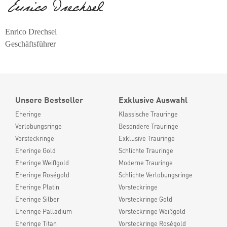
Enrico Drechsel
Geschäftsführer
Unsere Bestseller
Exklusive Auswahl
Eheringe
Klassische Trauringe
Verlobungsringe
Besondere Trauringe
Vorsteckringe
Exklusive Trauringe
Eheringe Gold
Schlichte Trauringe
Eheringe Weißgold
Moderne Trauringe
Eheringe Roségold
Schlichte Verlobungsringe
Eheringe Platin
Vorsteckringe
Eheringe Silber
Vorsteckringe Gold
Eheringe Palladium
Vorsteckringe Weißgold
Eheringe Titan
Vorsteckringe Roségold