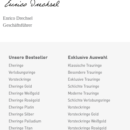
Enrico Drechsel
Geschäftsführer
Unsere Bestseller
Exklusive Auswahl
Eheringe
Klassische Trauringe
Verlobungsringe
Besondere Trauringe
Vorsteckringe
Exklusive Trauringe
Eheringe Gold
Schlichte Trauringe
Eheringe Weißgold
Moderne Trauringe
Eheringe Roségold
Schlichte Verlobungsringe
Eheringe Platin
Vorsteckringe
Eheringe Silber
Vorsteckringe Gold
Eheringe Palladium
Vorsteckringe Weißgold
Eheringe Titan
Vorsteckringe Roségold