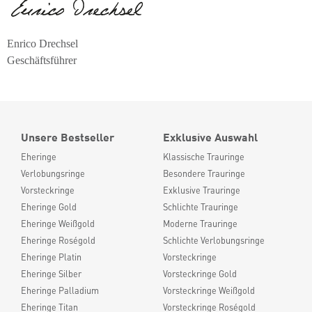
Enrico Drechsel
Geschäftsführer
Unsere Bestseller
Exklusive Auswahl
Eheringe
Klassische Trauringe
Verlobungsringe
Besondere Trauringe
Vorsteckringe
Exklusive Trauringe
Eheringe Gold
Schlichte Trauringe
Eheringe Weißgold
Moderne Trauringe
Eheringe Roségold
Schlichte Verlobungsringe
Eheringe Platin
Vorsteckringe
Eheringe Silber
Vorsteckringe Gold
Eheringe Palladium
Vorsteckringe Weißgold
Eheringe Titan
Vorsteckringe Roségold