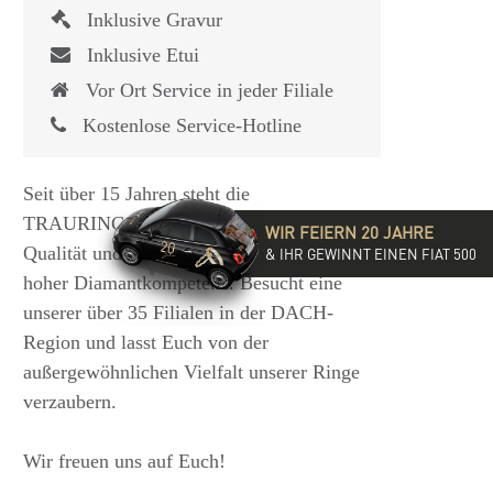
Inklusive Gravur
Inklusive Etui
Vor Ort Service in jeder Filiale
Kostenlose Service-Hotline
Seit über 15 Jahren steht die
TRAURINGSCHMIEDE für exzellente
WIR FEIERN 20 JAHRE
Qualität und hochwertige Beratung mit
& IHR GEWINNT EINEN FIAT 500
hoher Diamantkompetenz. Besucht eine
unserer über 35 Filialen in der DACH-
Region und lasst Euch von der
außergewöhnlichen Vielfalt unserer Ringe
verzaubern.
Wir freuen uns auf Euch!