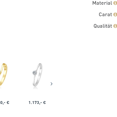
Material
Carat
Qualität
0,- €
1.173,- €
1.164,- €
1.563,-